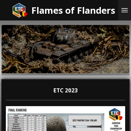
Ga
Flames of Flanders
direct
naar
de
hoofdinhoud
ETC 2023