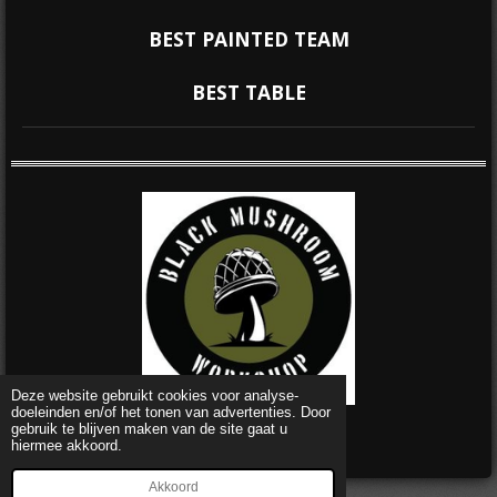
BEST PAINTED TEAM
BEST TABLE
Deze website gebruikt cookies voor analyse-
doeleinden en/of het tonen van advertenties. Door
© 2022 - 2026 Flames of Flanders
gebruik te blijven maken van de site gaat u
Powered by
JouwWeb
hiermee akkoord.
Akkoord