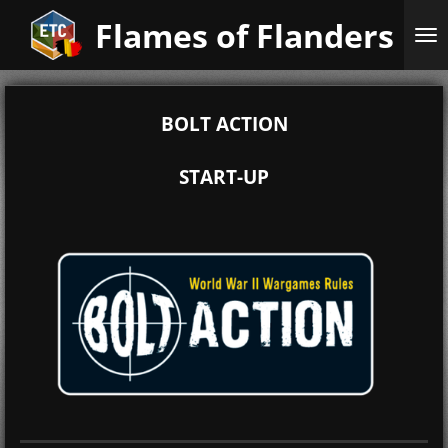
Ga
Flames of Flanders
direct
naar
de
hoofdinhoud
BOLT ACTION
START-UP